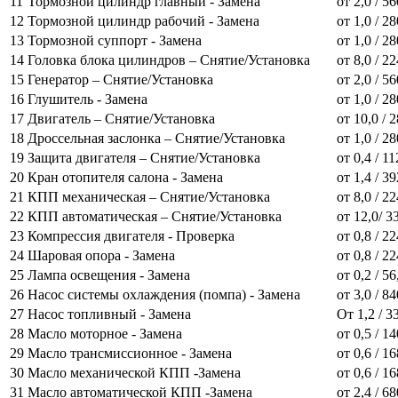
11
Тормозной цилиндр главный - Замена
от 2,0 / 5
12
Тормозной цилиндр рабочий - Замена
от 1,0 / 2
13
Тормозной суппорт - Замена
от 1,0 / 2
14
Головка блока цилиндров – Снятие/Установка
от 8,0 / 2
15
Генератор – Снятие/Установка
от 2,0 / 5
16
Глушитель - Замена
от 1,0 / 2
17
Двигатель – Снятие/Установка
от 10,0 / 
18
Дроссельная заслонка – Снятие/Установка
от 1,0 / 28
19
Защита двигателя – Снятие/Установка
от 0,4 / 11
20
Кран отопителя салона - Замена
от 1,4 / 3
21
КПП механическая – Снятие/Установка
от 8,0 / 2
22
КПП автоматическая – Снятие/Установка
от 12,0/ 3
23
Компрессия двигателя - Проверка
от 0,8 / 2
24
Шаровая опора - Замена
от 0,8 / 2
25
Лампа освещения - Замена
от 0,2 / 56
26
Насос системы охлаждения (помпа) - Замена
от 3,0 / 8
27
Насос топливный - Замена
От 1,2 / 3
28
Масло моторное - Замена
от 0,5 / 1
29
Масло трансмиссионное - Замена
от 0,6 / 1
30
Масло механической КПП -Замена
от 0,6 / 1
31
Масло автоматической КПП -Замена
от 2,4 / 6