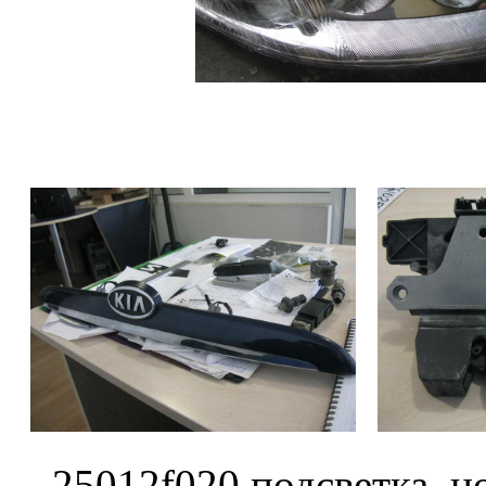
25012f020 подсветка н