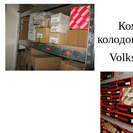
Компл
колод
Volk