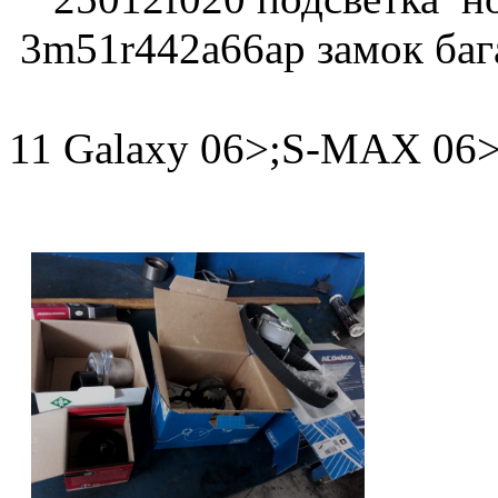
3m51r442a66ap замок баг
C-MA
11
Galaxy 06>;S
2007